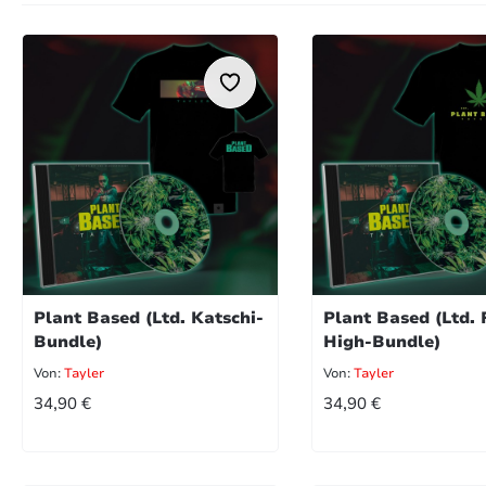
Plant Based (Ltd. Katschi-
Plant Based (Ltd. 
Bundle)
High-Bundle)
Von:
Tayler
Von:
Tayler
REGULÄRER PREIS:
REGULÄRER PRE
34,90 €
34,90 €