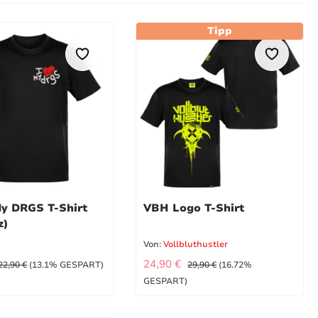
Tipp
My DRGS T-Shirt
VBH Logo T-Shirt
z)
d
Von:
Vollbluthustler
UFSPREIS:
VERKAUFSPREIS:
REGULÄRER PREIS:
REGULÄRER PREIS:
24,90 €
22,90 €
(13.1% GESPART)
29,90 €
(16.72%
GESPART)