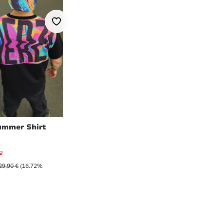
ummer Shirt
g
UFSPREIS:
REGULÄRER PREIS:
29,90 €
(16.72%