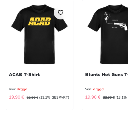
ACAB T-Shirt
Blunts Not Guns T
Von:
drggd
Von:
drggd
VERKAUFSPREIS:
VERKAUFSPREIS
REGULÄRER PREIS:
REGULÄRER P
19,90 €
19,90 €
22,90 €
(13.1% GESPART)
22,90 €
(13.1%