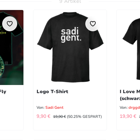
9 Artikel
Fly
Logo T-Shirt
I Love 
(schwar
Von:
Sadi Gent
Von:
drgg
IS:
VERKAUFSPREIS:
VERKA
REGULÄRER PREIS:
9,90 €
19,90 €
19,90 €
(50.25% GESPART)