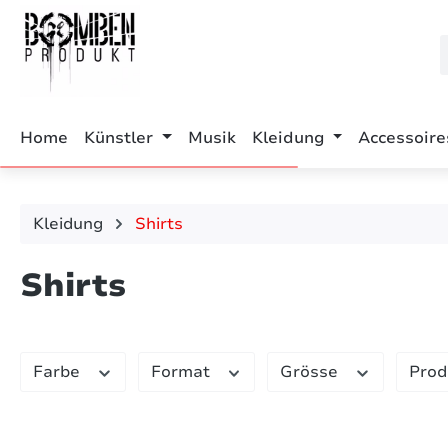
m Hauptinhalt springen
Zur Suche springen
Zur Hauptnavigation springen
Home
Künstler
Musik
Kleidung
Accessoire
Kleidung
Shirts
Shirts
Farbe
Format
Grösse
Prod