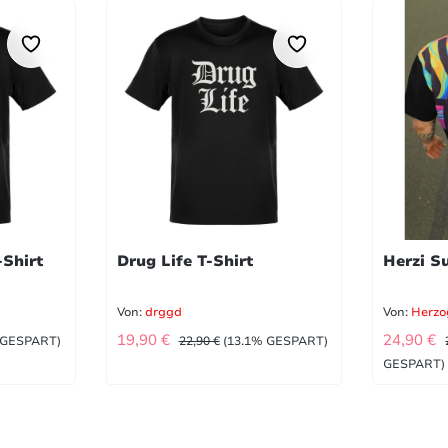
-Shirt
Drug Life T-Shirt
Herzi S
Von:
drggd
Von:
Herzo
:
VERKAUFSPREIS:
VERKA
REIS:
REGULÄRER PREIS:
19,90 €
24,90 €
 GESPART)
22,90 €
(13.1% GESPART)
GESPART)