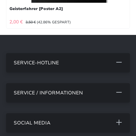
Geisterfahrer [Poster A2]
VERKAUFSPREIS:
REGULÄRER PREIS:
2,00 €
3,50 €
(42.86% GESPART)
SERVICE-HOTLINE
SERVICE / INFORMATIONEN
SOCIAL MEDIA