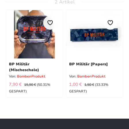
2 Artikel
BP Militär
BP Militär [Papers]
(Mischeschale)
Von:
BombenProdukt
Von:
BombenProdukt
VERKAUFSPREIS:
VERKAUFSPREIS:
REGULÄRER PREIS:
REGULÄRER PREIS:
7,90 €
1,00 €
15,90 €
(50.31%
1,50 €
(33.33%
GESPART)
GESPART)