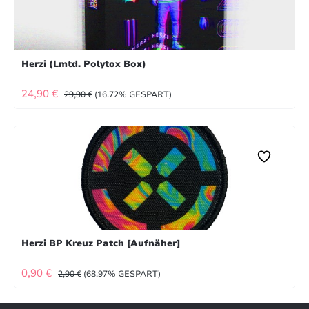
Herzi (Lmtd. Polytox Box)
VERKAUFSPREIS:
REGULÄRER PREIS:
24,90 €
29,90 €
(16.72% GESPART)
Herzi BP Kreuz Patch [Aufnäher]
VERKAUFSPREIS:
REGULÄRER PREIS:
0,90 €
2,90 €
(68.97% GESPART)