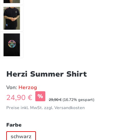
Herzi Summer Shirt
Von:
Herzog
Verkaufspreis:
24,90 €
%
Regulärer Preis:
29,90 €
(16.72% gespart)
Preise inkl. MwSt. zzgl. Versandkosten
auswählen
Farbe
schwarz