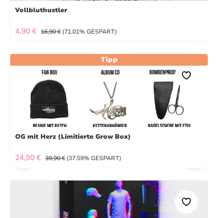
Vollbluthustler
VERKAUFSPREIS:
REGULÄRER PREIS:
4,90 €
16,90 €
(71.01% GESPART)
Tipp
OG mit Herz (Limitierte Grow Box)
VERKAUFSPREIS:
REGULÄRER PREIS:
24,90 €
39,90 €
(37.59% GESPART)