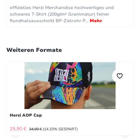
offizielles Herzi Merchandise hochwertiges und
schweres T-Shirt (200g/m² Grammatur) feiner
Rundhalsausschnitt BP-Zielrohr P…
Mehr
Weiteren Formate
Herzi AOP Cap
VERKAUFSPREIS:
REGULÄRER PREIS:
29,90 €
34,90 €
(14.33% GESPART)