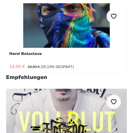
Herzi Balaclava
VERKAUFSPREIS:
REGULÄRER PREIS:
14,90 €
19,90 €
(25.13% GESPART)
Empfehlungen