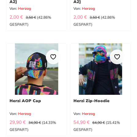
A2]
A2]
Von:
Herzog
Von:
Herzog
VERKAUFSPREIS:
VERKAUFSPREIS:
REGULÄRER PREIS:
REGULÄRER PREIS:
2,00 €
2,00 €
3,50 €
(42.86%
3,50 €
(42.86%
GESPART)
GESPART)
Herzi AOP Cap
Herzi Zip-Hoodie
Von:
Herzog
Von:
Herzog
VERKAUFSPREIS:
VERKAUFSPREIS:
REGULÄRER PREIS:
REGULÄRER PREIS:
29,90 €
54,90 €
34,90 €
(14.33%
64,90 €
(15.41%
GESPART)
GESPART)