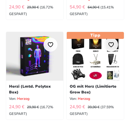
VERKAUFSPREIS:
VERKAUFSPREIS:
REGULÄRER PREIS:
REGULÄRER PREIS:
24,90 €
54,90 €
29,90 €
(16.72%
64,90 €
(15.41%
GESPART)
GESPART)
Tipp
Herzi (Lmtd. Polytox
OG mit Herz (Limitierte
Box)
Grow Box)
Von:
Herzog
Von:
Herzog
VERKAUFSPREIS:
VERKAUFSPREIS:
REGULÄRER PREIS:
REGULÄRER PREIS:
24,90 €
24,90 €
29,90 €
(16.72%
39,90 €
(37.59%
GESPART)
GESPART)