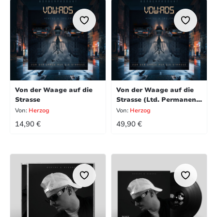
Von der Waage auf die
Von der Waage auf die
Strasse
Strasse (Ltd. Permanent
Hustler Bundle)
Von:
Herzog
Von:
Herzog
REGULÄRER PREIS:
REGULÄRER PREIS:
14,90 €
49,90 €