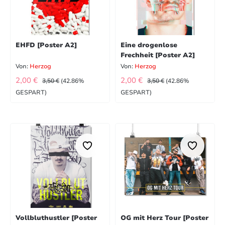
EHFD [Poster A2]
Eine drogenlose
Frechheit [Poster A2]
Von:
Herzog
Von:
Herzog
VERKAUFSPREIS:
VERKAUFSPREIS:
REGULÄRER PREIS:
REGULÄRER PREIS:
2,00 €
2,00 €
3,50 €
(42.86%
3,50 €
(42.86%
GESPART)
GESPART)
Vollbluthustler [Poster
OG mit Herz Tour [Poster