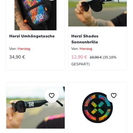
Herzi Umhängetasche
Herzi Shades
Sonnenbrille
Von:
Herzog
Von:
Herzog
REGULÄRER PREIS:
VERKAUFSPREIS:
REGULÄRER PREIS:
34,90 €
12,90 €
19,90 €
(35.18%
GESPART)