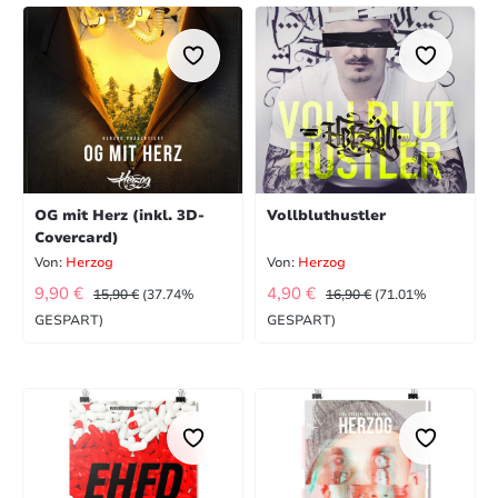
OG mit Herz (inkl. 3D-
Vollbluthustler
Covercard)
Von:
Herzog
Von:
Herzog
VERKAUFSPREIS:
VERKAUFSPREIS:
REGULÄRER PREIS:
REGULÄRER PREIS:
9,90 €
4,90 €
15,90 €
(37.74%
16,90 €
(71.01%
GESPART)
GESPART)