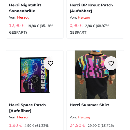
Herzi Nightshift
Herzi BP Kreuz Patch
Sonnenbrille
[Aufnäher]
Von:
Herzog
Von:
Herzog
VERKAUFSPREIS:
VERKAUFSPREIS:
REGULÄRER PREIS:
REGULÄRER PREIS:
12,90 €
0,90 €
19,90 €
(35.18%
2,90 €
(68.97%
GESPART)
GESPART)
Herzi Space Patch
Herzi Summer Shirt
[Aufnäher]
Von:
Herzog
Von:
Herzog
VERKAUFSPREIS:
VERKAUFSPREIS:
REGULÄRER PREIS:
REGULÄRER PREIS:
1,90 €
24,90 €
4,90 €
(61.22%
29,90 €
(16.72%