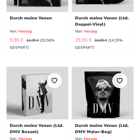
Durch meine Venen
Durch meine Venen (Ltd.
Doppel-Vinyl)
Von:
Herzog
Von:
Herzog
VERKAUFSPREIS:
VERKAUFSPREIS:
REGULÄRER PREIS:
REGULÄRER PREIS:
9,90 €
29,90 €
14,90 €
(33.56%
34,90 €
(14.33%
GESPART)
GESPART)
Durch meine Venen (Ltd.
Durch meine Venen (Ltd.
DMV Boxset)
DMV Mylar-Bag)
Von:
Herzog
Von:
Herzog