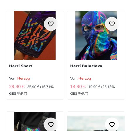
Herzi Short
Herzi Balaclava
Von:
Herzog
Von:
Herzog
VERKAUFSPREIS:
VERKAUFSPREIS:
REGULÄRER PREIS:
REGULÄRER PREIS:
29,90 €
14,90 €
35,90 €
(16.71%
19,90 €
(25.13%
GESPART)
GESPART)