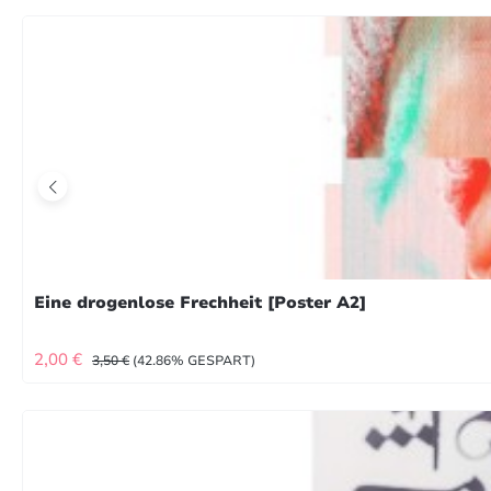
Eine drogenlose Frechheit [Poster A2]
VERKAUFSPREIS:
REGULÄRER PREIS:
2,00 €
3,50 €
(42.86% GESPART)