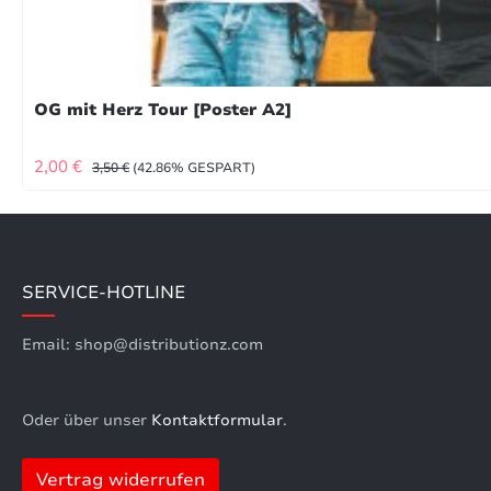
OG mit Herz Tour [Poster A2]
VERKAUFSPREIS:
REGULÄRER PREIS:
2,00 €
3,50 €
(42.86% GESPART)
SERVICE-HOTLINE
Email: shop@distributionz.com
Oder über unser
Kontaktformular
.
Vertrag widerrufen