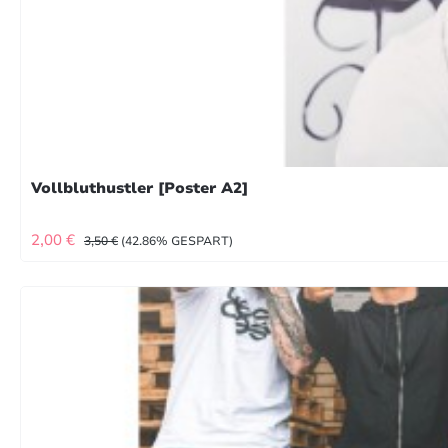
Vollbluthustler [Poster A2]
VERKAUFSPREIS:
REGULÄRER PREIS:
2,00 €
3,50 €
(42.86% GESPART)