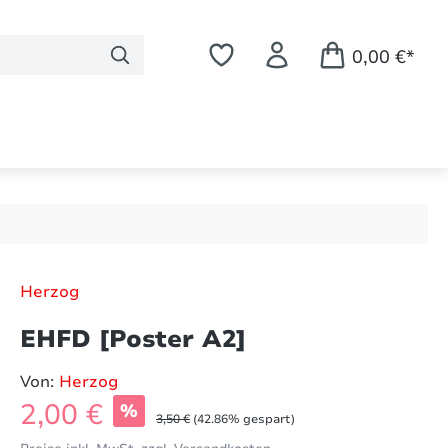
0,00 €*
Herzog
EHFD [Poster A2]
Von:
Herzog
Verkaufspreis:
2,00 €
%
Regulärer Preis:
3,50 €
(42.86% gespart)