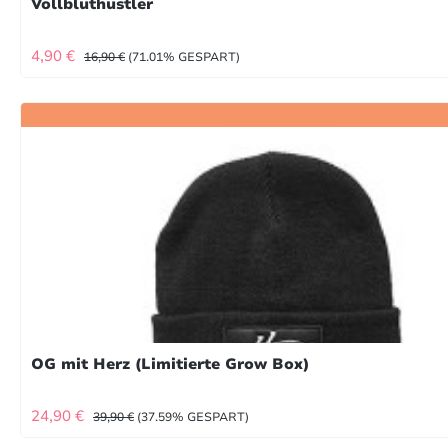
Vollbluthustler
VERKAUFSPREIS:
REGULÄRER PREIS:
4,90 €
16,90 €
(71.01% GESPART)
OG mit Herz (Limitierte Grow Box)
VERKAUFSPREIS:
REGULÄRER PREIS:
24,90 €
39,90 €
(37.59% GESPART)