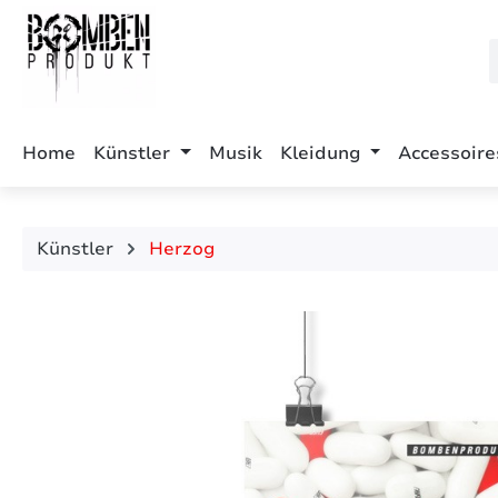
m Hauptinhalt springen
Zur Suche springen
Zur Hauptnavigation springen
Home
Künstler
Musik
Kleidung
Accessoire
Künstler
Herzog
Bildergalerie überspringen